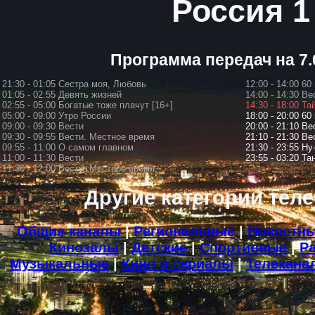
Россия 1
Программа передач на 7.
21:30 - 01:05 Сестра моя, Любовь
12:00 - 14:00 60
01:05 - 02:55 Девять жизней
14:00 - 14:30 Ве
02:55 - 05:00 Богатые тоже плачут [16+]
14:30 - 18:00 Т
05:00 - 09:00 Утро России
18:00 - 20:00 60
09:00 - 09:30 Вести
20:00 - 21:10 Ве
09:30 - 09:55 Вести. Местное время
21:10 - 21:30 В
09:55 - 11:00 О самом главном
21:30 - 23:55 Н
11:00 - 11:30 Вести
23:55 - 03:20 Т
11:30 - 12:00 Вести. Местное время
Другие категории тел
Общие каналы
|
Региональные
|
Новостн
Кинозалы
|
Детские
|
Спортивные
|
Р
Музыкальные
|
Кино и сериалы
|
Телекана